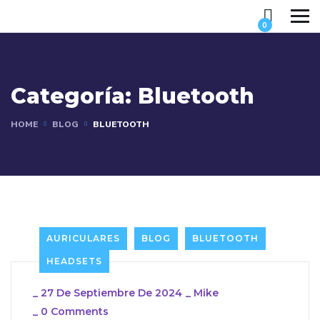
0
Categoría:
Bluetooth
HOME
BLOG
BLUETOOTH
AURICULARES
BLOG
BLUETOOTH
HEADSETS
_
27 De Septiembre De 2024
_
Mike
_
0 Comments